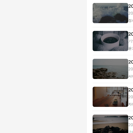
2
2
고.
정
2
기
윤
2
2
서
2
2
여.
차
2
2
록,
고