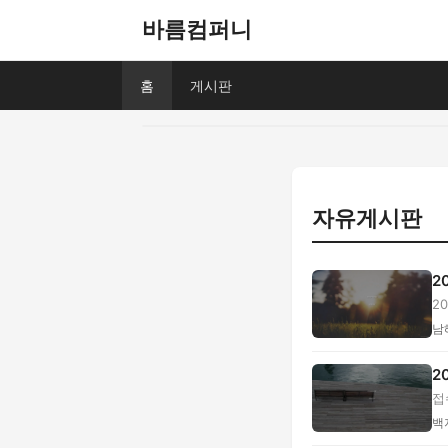
바름컴퍼니
홈
게시판
자유게시판
2
2
교.
남
2
접
백