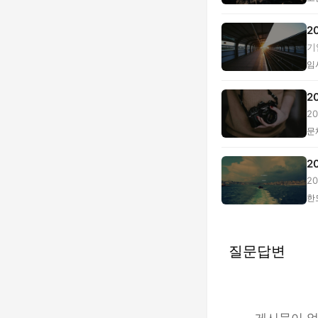
2
기
임
2
2
정,
문
2
2
로.
한
질문답변