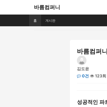
바름컴퍼니
홈
게시판
바름컴퍼니
김도윤
0건
123회
성공적인 파