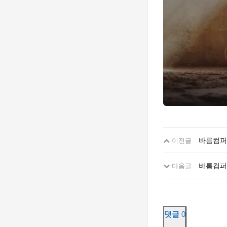
바름컴퍼
이전글
바름컴퍼니
다음글
댓글
0