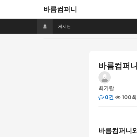
바름컴퍼니
홈
게시판
바름컴퍼니
최가람
0건
100회
바름컴퍼니와